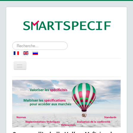
Rechercher
Accueil
Spécificités - Spécifications
Expertises
Qui sommes-nous?
Approche et valeurs
Contact