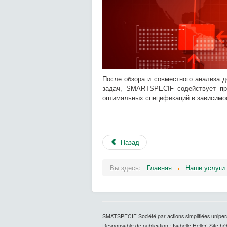
После обзора и
совместного
анализа д
задач, SMARTSPECIF содействует пре
оптимальных спецификаций в зависимос
Назад
Вы здесь:
Главная
Наши услуги
S
MATSPECIF Société par actions simplifiées uniper
Responsable de publication : Isabelle Heller. Site 