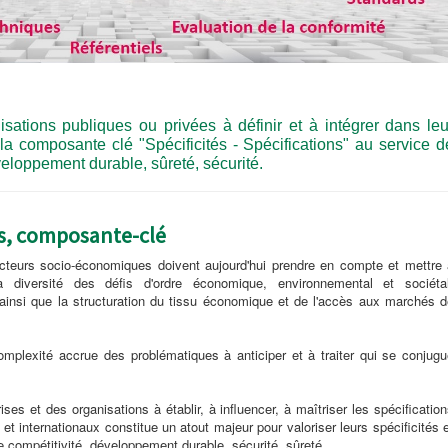
isations publiques ou privées à définir et à intégrer dans leu
 la composante clé "Spécificités
- Spécifications
"
au service d
éveloppement durable, sûreté, sécurité.
ons, composante-clé
teurs socio-économiques doivent aujourd'hui prendre en compte et mettre 
la diversité des défis d'ordre économique, environnemental et sociétal
 ainsi que la structuration du tissu économique et de l'accès aux marchés d
omplexité accrue des problématiques à anticiper et à traiter qui se conjugu
ses et des organisations à établir, à influencer, à maîtriser les spécificatio
et internationaux constitue un atout majeur pour valoriser leurs spécificités 
 compétitivité, développement durable, sécurité, sûreté.