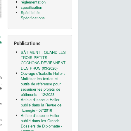
réglementation
spécification
Spécificités -
Spécifications
r
e
Publications
BÂTIMENT : QUAND LES
TROIS PETITS
COCHONS DEVIENNENT
DES PROS (03/2026)
Ouvrage d'Isabelle Heller :
à
Maîtriser les textes et
,
outils de référence pour
e
sécuriser les projets de
bâtiments - 12/2023
Article d'Isabelle Heller
e
publié dans la Revue de
l'Energie - 07/2016
Article d'Isabelle Heller
ns
publié dans les Grands
et
Dossiers de Diplomatie -